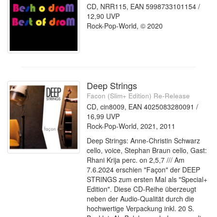
CD, NRR115, EAN 5998733101154 /
12,90 UVP
Rock-Pop-World, © 2020
Deep Strings
Facon (Slim+ Edition) Re-Release
CD, cin8009, EAN 4025083280091 /
16,99 UVP
Rock-Pop-World, 2021, 2011
Deep Strings: Anne-Christin Schwarz
cello, voice, Stephan Braun cello, Gast:
Rhani Krija perc. on 2,5,7 /// Am
7.6.2024 erschien "Façon" der DEEP
STRINGS zum ersten Mal als "Special+
Edition". Diese CD-Reihe überzeugt
neben der Audio-Qualität durch die
hochwertige Verpackung inkl. 20 S.