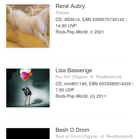
René Aubry
Steppe
CD, AS3014, EAN 3356570730142 /
14,90 UVP
Rock-Pop-World, © 2021
Lisa Bassenge
Nur fort (Digipac, kl. Restbestand)
CD, mm801140, EAN 0033585514020 /
7,90 UVP
Rock-Pop-World, (c) 2011
Besh O Drom
Best of Drom (Digipac, kl. Restbestand)