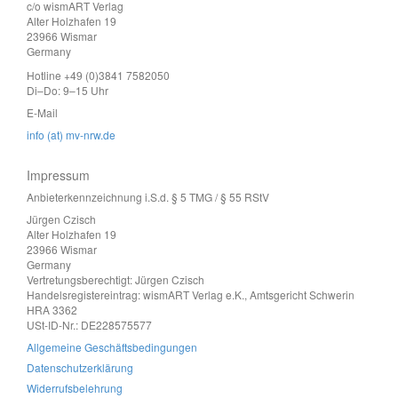
c/o wismART Verlag
Alter Holzhafen 19
23966 Wismar
Germany
Hotline +49 (0)3841 7582050
Di–Do: 9–15 Uhr
E-Mail
info (at) mv-nrw.de
Impressum
Anbieterkennzeichnung i.S.d. § 5 TMG / § 55 RStV
Jürgen Czisch
Alter Holzhafen 19
23966 Wismar
Germany
Vertretungsberechtigt: Jürgen Czisch
Handelsregistereintrag: wismART Verlag e.K., Amtsgericht Schwerin
HRA 3362
USt-ID-Nr.: DE228575577
Allgemeine Geschäftsbedingungen
Datenschutzerklärung
Widerrufsbelehrung