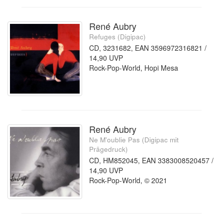
René Aubry
Refuges (Digipac)
CD, 3231682, EAN 3596972316821 /
14,90 UVP
Rock-Pop-World, Hopi Mesa
René Aubry
Ne M'oublie Pas (Digipac mit
Prägedruck)
CD, HM852045, EAN 3383008520457 /
14,90 UVP
Rock-Pop-World, © 2021