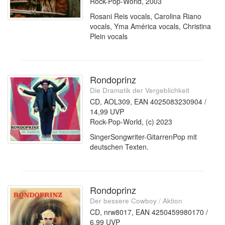
Rock-Pop-World, 2003
Rosani Reis vocals, Carolina Riano
vocals, Yma América vocals, Christina
Plein vocals
Rondoprinz
Die Dramatik der Vergeblichkeit
CD, AOL309, EAN 4025083230904 /
14,99 UVP
Rock-Pop-World, (c) 2023
SingerSongwriter-GitarrenPop mit
deutschen Texten.
Rondoprinz
Der bessere Cowboy / Aktion
CD, nrw8017, EAN 4250459980170 /
6,99 UVP