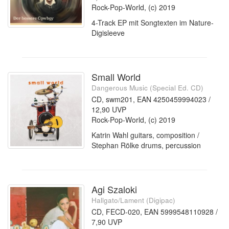
Rock-Pop-World, (c) 2019
4-Track EP mit Songtexten im Nature-
Digisleeve
Small World
Dangerous Music (Special Ed. CD)
CD, swm201, EAN 4250459994023 /
12,90 UVP
Rock-Pop-World, (c) 2019
Katrin Wahl guitars, composition /
Stephan Rölke drums, percussion
Agi Szaloki
Hallgato/Lament (Digipac)
CD, FECD-020, EAN 5999548110928 /
7,90 UVP