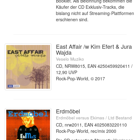
Booklet. Als Belohnung bekommen die
Käufer der CD Exklusiv-Tracks, die
bislang nicht auf Streaming-Plattformen
erschienen sind.
East Affair /w Kim Efert & Jura
Wajda
Veselo Muziko
CD, NRW8015, EAN 4250459920411 /
12,90 UVP
Rock-Pop-World, © 2017
Erdmöbel
Erdmöbel versus Ekimas / Ltd Bestand
CD, nrw2011, EAN 4025083220110
Rock-Pop-World, rec/mix 2000