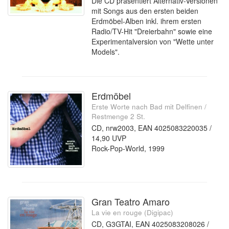
Die CD präsentiert Alternativ-Versionen
mit Songs aus den ersten beiden
Erdmöbel-Alben inkl. ihrem ersten
Radio/TV-Hit "Dreierbahn" sowie eine
Experimentalversion von "Wette unter
Models".
Erdmöbel
Erste Worte nach Bad mit Delfinen /
Restmenge 2 St.
CD, nrw2003, EAN 4025083220035 /
14,90 UVP
Rock-Pop-World, 1999
Gran Teatro Amaro
La vie en rouge (Digipac)
CD, G3GTAI, EAN 4025083208026 /