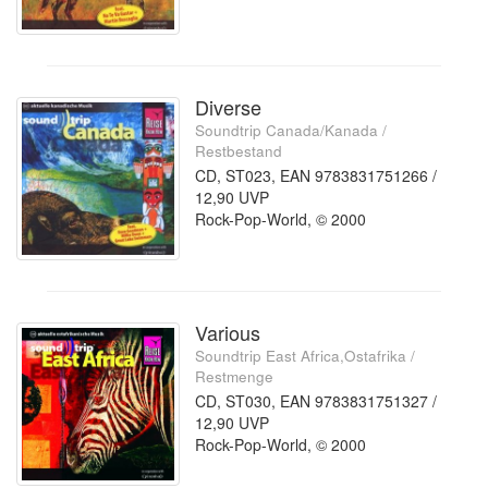
Diverse
Soundtrip Canada/Kanada /
Restbestand
CD, ST023, EAN 9783831751266 /
12,90 UVP
Rock-Pop-World, © 2000
Various
Soundtrip East Africa,Ostafrika /
Restmenge
CD, ST030, EAN 9783831751327 /
12,90 UVP
Rock-Pop-World, © 2000