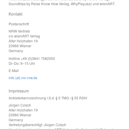
Soundtrips by Reise Know How Verlag, WhyPlayJazz und wismART.
Kontakt
Postanschrift
NRW Vertrieb
c/o wismART Verlag
Alter Holzhafen 19
23966 Wismar
Germany
Hotline +49 (0)3841 7582050
Di–Do: 9–15 Uhr
E-Mail
info (at) mv-nrw.de
Impressum
Anbieterkennzeichnung i.S.d. § 5 TMG / § 55 RStV
Jürgen Czisch
Alter Holzhafen 19
23966 Wismar
Germany
Vertretungsberechtigt: Jürgen Czisch