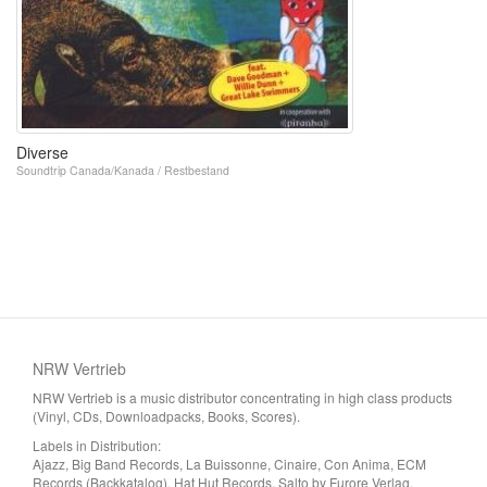
Diverse
Soundtrip Canada/Kanada / Restbestand
NRW Vertrieb
NRW Vertrieb is a music distributor concentrating in high class products
(Vinyl, CDs, Downloadpacks, Books, Scores).
Labels in Distribution:
Ajazz, Big Band Records, La Buissonne, Cinaire, Con Anima, ECM
Records (Backkatalog), Hat Hut Records, Salto by Furore Verlag,