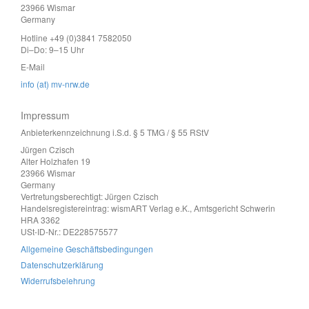
23966 Wismar
Germany
Hotline +49 (0)3841 7582050
Di–Do: 9–15 Uhr
E-Mail
info (at) mv-nrw.de
Impressum
Anbieterkennzeichnung i.S.d. § 5 TMG / § 55 RStV
Jürgen Czisch
Alter Holzhafen 19
23966 Wismar
Germany
Vertretungsberechtigt: Jürgen Czisch
Handelsregistereintrag: wismART Verlag e.K., Amtsgericht Schwerin
HRA 3362
USt-ID-Nr.: DE228575577
Allgemeine Geschäftsbedingungen
Datenschutzerklärung
Widerrufsbelehrung