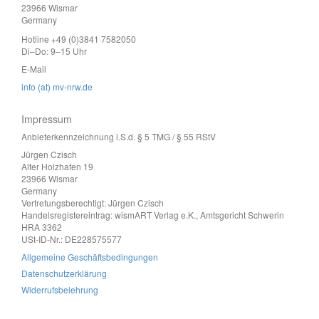
23966 Wismar
Germany
Hotline +49 (0)3841 7582050
Di–Do: 9–15 Uhr
E-Mail
info (at) mv-nrw.de
Impressum
Anbieterkennzeichnung i.S.d. § 5 TMG / § 55 RStV
Jürgen Czisch
Alter Holzhafen 19
23966 Wismar
Germany
Vertretungsberechtigt: Jürgen Czisch
Handelsregistereintrag: wismART Verlag e.K., Amtsgericht Schwerin
HRA 3362
USt-ID-Nr.: DE228575577
Allgemeine Geschäftsbedingungen
Datenschutzerklärung
Widerrufsbelehrung