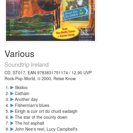
Various
Soundtrip Ireland
CD, ST017, EAN 9783831751174 / 12,90 UVP
Rock-Pop-World, © 2000, Reise Know
Skidoo
Cathain
Another day
Fisherman's blues
Eirigh is cuir ort do chuid eadaigh
The star of the county down
The hot asphalt
John Nee's reel, Lucy Campbell's