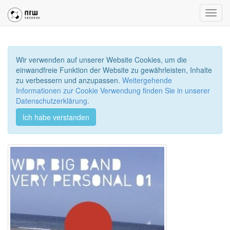
Toggl
navig
Wir verwenden auf unserer Website Cookies, um die
einwandfreie Funktion der Website zu gewährleisten, Inhalte
zu verbessern und anzupassen.
Weitergehende
Informationen zur Cookie Verwendung finden Sie in unserer
Datenschutzerklärung.
Ich habe verstanden