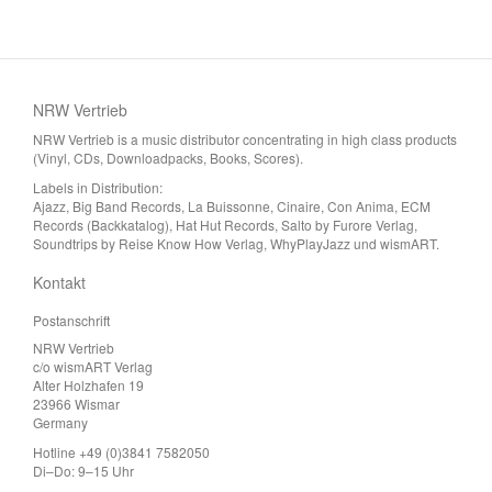
NRW Vertrieb
NRW Vertrieb is a music distributor concentrating in high class products
(Vinyl, CDs, Downloadpacks, Books, Scores).
Labels in Distribution:
Ajazz, Big Band Records, La Buissonne, Cinaire, Con Anima, ECM
Records (Backkatalog), Hat Hut Records, Salto by Furore Verlag,
Soundtrips by Reise Know How Verlag, WhyPlayJazz und wismART.
Kontakt
Postanschrift
NRW Vertrieb
c/o wismART Verlag
Alter Holzhafen 19
23966 Wismar
Germany
Hotline +49 (0)3841 7582050
Di–Do: 9–15 Uhr