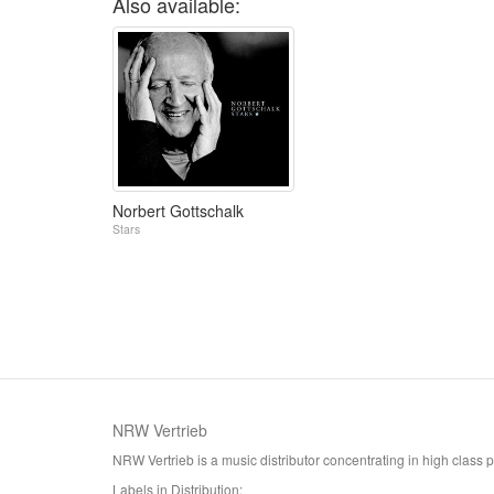
Also available:
Norbert Gottschalk
Stars
NRW Vertrieb
NRW Vertrieb is a music distributor concentrating in high class
Labels in Distribution: