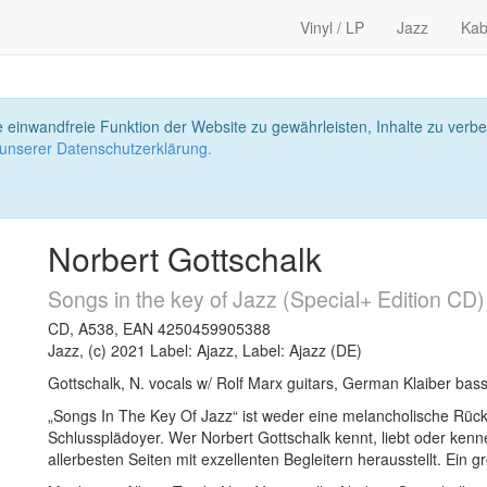
Vinyl / LP
Jazz
Kab
 einwandfreie Funktion der Website zu gewährleisten, Inhalte zu ver
 unserer Datenschutzerklärung.
Norbert Gottschalk
Songs in the key of Jazz (Special+ Edition CD)
CD, A538, EAN 4250459905388
Jazz, (c) 2021 Label: Ajazz, Label: Ajazz (DE)
Gottschalk, N. vocals w/ Rolf Marx guitars, German Klaiber bas
„Songs In The Key Of Jazz“ ist weder eine melancholische Rü
Schlussplädoyer. Wer Norbert Gottschalk kennt, liebt oder kenne
allerbesten Seiten mit exzellenten Begleitern herausstellt. Ein