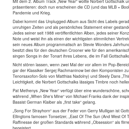
Mit dem 2. Album Track „New Year“ wollte Norbert Gottschalk 
präsentieren: doch nun erscheinen die CD (und das MLB = Book
Pandemie und Krieg.
Dabei kommt das Unplugged-Album aus Sicht des Labels gerade j
unruhigen Zeiten und als persönliches Statement einer gestan
Jedes seiner seit 1988 veröffentlichten Alben, jedes seiner Konz
Note und weist ihn als einen der wichtigsten stimmlichen Vert
sein neues Album programmatisch an Stevie Wonders Jahrhunde
besitzt dies für den deutschen Crooner wie für den amerikanis
singen Songs in der Tonart ihres Lebens, die im Fall Gottschalk
Nicht stören lassen, wenn zwei Mal der vor allem im Pop-Bere
gar der Klassiker Sergej Rachmaninow bei den Komponisten zu f
Tenorsaxofon-Solo von Matthias Nadolny) und Steely Dans „Thi
Leichtigkeit, die Norbert Gottschalks lässiges Timbre noch heller
Pat Methenys „New Year“ verfügt über eine wunderschöne, sch
während „When Sheʼs Mine“ von Michael Franks dank der inspiri
Bassist German Klaiber als „first take“ gelang.
„Song For Strayhorn“ aus der Feder von Gerry Mulligan ist Go
Ellingtons famosen Tonsetzer, „East Of The Sun (And West Of
Raffinesse der großen Standards während „Obsession“ als flirre
begeistert.