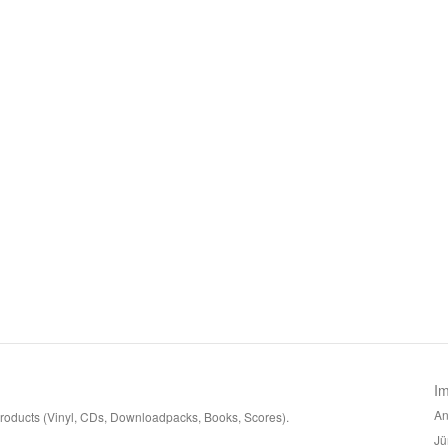
I
An
 products (Vinyl, CDs, Downloadpacks, Books, Scores).
Jü