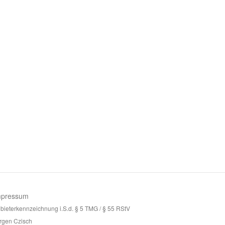
mpressum
bieterkennzeichnung i.S.d. § 5 TMG / § 55 RStV
rgen Czisch