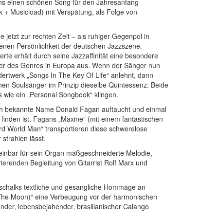
uns einen schönen Song für den Jahresanfang
 + Musicload) mit Verspätung, als Folge von
etzt zur rechten Zeit – als ruhiger Gegenpol in
denen Persönlichkeit der deutschen Jazzszene.
erte erhält durch seine Jazzaffinität eine besondere
reter des Genres in Europa aus. Wenn der Sänger nun
rtwerk „Songs In The Key Of Life“ anlehnt, dann
chen Soulsänger im Prinzip dieselbe Quintessenz: Beide
s wie ein „Personal Songbook“ klingen.
ich bekannte Name Donald Fagan auftaucht und einmal
inden ist. Fagans „Maxine“ (mit einem fantastischen
rd World Man“ transportieren diese schwerelose
 strahlen lässt.
einbar für sein Organ maßgeschneiderte Melodie,
erenden Begleitung von Gitarrist Rolf Marx und
ttschalks textliche und gesangliche Hommage an
 The Moon)“ eine Verbeugung vor der harmonischen
nder, lebensbejahender, brasilianischer Calango