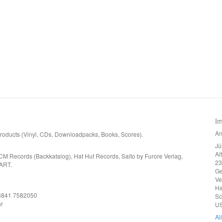
I
An
 products (Vinyl, CDs, Downloadpacks, Books, Scores).
Jü
Al
CM Records (Backkatalog), Hat Hut Records, Salto by Furore Verlag,
23
ART.
G
Ve
Ha
)3841 7582050
Sc
r
US
Al