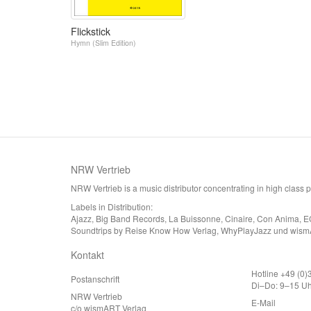
Flickstick
Hymn (Slim Edition)
NRW Vertrieb
NRW Vertrieb is a music distributor concentrating in high class
Labels in Distribution:
Ajazz, Big Band Records, La Buissonne, Cinaire, Con Anima, E
Soundtrips by Reise Know How Verlag, WhyPlayJazz und wism
Kontakt
Hotline +49 (0
Postanschrift
Di–Do: 9–15 Uh
NRW Vertrieb
E-Mail
c/o wismART Verlag