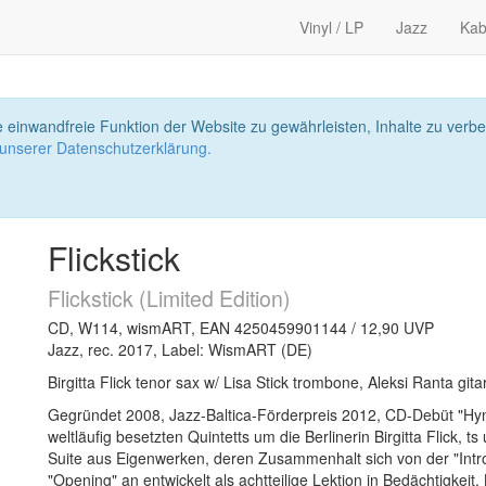
Vinyl / LP
Jazz
Kab
 einwandfreie Funktion der Website zu gewährleisten, Inhalte zu ver
 unserer Datenschutzerklärung.
Flickstick
Flickstick (Limited Edition)
CD, W114, wismART, EAN 4250459901144 / 12,90 UVP
Jazz, rec. 2017, Label: WismART (DE)
Birgitta Flick tenor sax w/ Lisa Stick trombone, Aleksi Ranta gi
Gegründet 2008, Jazz-Baltica-Förderpreis 2012, CD-Debüt "H
weltläufig besetzten Quintetts um die Berlinerin Birgitta Flick, ts
Suite aus Eigenwerken, deren Zusammenhalt sich von der "Intro
"Opening" an entwickelt als achtteilige Lektion in Bedächtigkeit