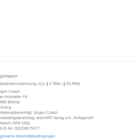
mpressum
bieterkennzeichnung i.S.d. § 5 TMG / § 55 RStV
rgen Czisch
ter Holzhafen 19
966 Wismar
ermany
rtretungsberechtigt: Jürgen Czisch
ndelsregistereintrag: wismART Verlag e.K., Amtsgericht
hwerin HRA 3362
t-ID-Nr.: DE228575577
lgemeine Geschäftsbedingungen