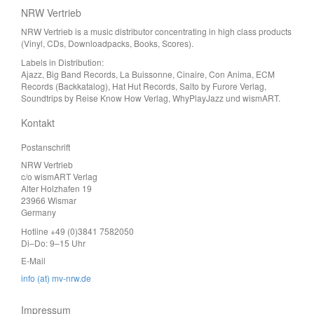
NRW Vertrieb
NRW Vertrieb is a music distributor concentrating in high class products
(Vinyl, CDs, Downloadpacks, Books, Scores).
Labels in Distribution:
Ajazz, Big Band Records, La Buissonne, Cinaire, Con Anima, ECM
Records (Backkatalog), Hat Hut Records, Salto by Furore Verlag,
Soundtrips by Reise Know How Verlag, WhyPlayJazz und wismART.
Kontakt
Postanschrift
NRW Vertrieb
c/o wismART Verlag
Alter Holzhafen 19
23966 Wismar
Germany
Hotline +49 (0)3841 7582050
Di–Do: 9–15 Uhr
E-Mail
info (at) mv-nrw.de
Impressum