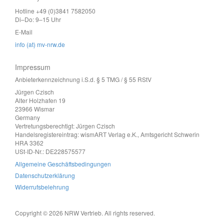
Hotline +49 (0)3841 7582050
Di–Do: 9–15 Uhr
E-Mail
info (at) mv-nrw.de
Impressum
Anbieterkennzeichnung i.S.d. § 5 TMG / § 55 RStV
Jürgen Czisch
Alter Holzhafen 19
23966 Wismar
Germany
Vertretungsberechtigt: Jürgen Czisch
Handelsregistereintrag: wismART Verlag e.K., Amtsgericht Schwerin
HRA 3362
USt-ID-Nr.: DE228575577
Allgemeine Geschäftsbedingungen
Datenschutzerklärung
Widerrufsbelehrung
Copyright © 2026 NRW Vertrieb. All rights reserved.