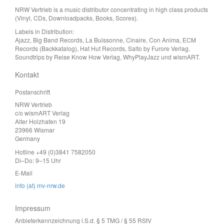
NRW Vertrieb is a music distributor concentrating in high class products
(Vinyl, CDs, Downloadpacks, Books, Scores).
Labels in Distribution:
Ajazz, Big Band Records, La Buissonne, Cinaire, Con Anima, ECM
Records (Backkatalog), Hat Hut Records, Salto by Furore Verlag,
Soundtrips by Reise Know How Verlag, WhyPlayJazz und wismART.
Kontakt
Postanschrift
NRW Vertrieb
c/o wismART Verlag
Alter Holzhafen 19
23966 Wismar
Germany
Hotline +49 (0)3841 7582050
Di–Do: 9–15 Uhr
E-Mail
info (at) mv-nrw.de
Impressum
Anbieterkennzeichnung i.S.d. § 5 TMG / § 55 RStV