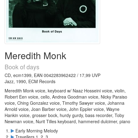
Meredith Monk
Book of days
CD, ecm1399, EAN 0042283962422 / 17,99 UVP
Jazz, 1990, ECM Records
Meredith Monk voice, keyboard w/ Naaz Hosseini voice, violin,
Robert Een voice, cello, Andrea Goodman voice, Nicky Paraiso
voice, Ching Gonzalez voice, Timothy Sawyer voice, Johanna
Arnold voice, Joan Barber voice, John Eppler voice, Wayne
Hankin voice, grosser bock, hurdy gurdy, bass recorder, Toby
Newman voice, Nurit Tilles keyboard, hammered dulcimer, piano
Early Morning Melody
Travellers 1, 2, 3