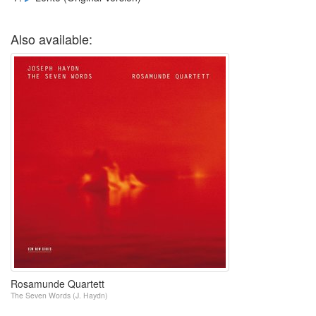
Also available:
Rosamunde Quartett
The Seven Words (J. Haydn)