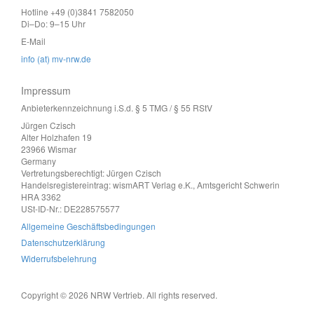
Hotline +49 (0)3841 7582050
Di–Do: 9–15 Uhr
E-Mail
info (at) mv-nrw.de
Impressum
Anbieterkennzeichnung i.S.d. § 5 TMG / § 55 RStV
Jürgen Czisch
Alter Holzhafen 19
23966 Wismar
Germany
Vertretungsberechtigt: Jürgen Czisch
Handelsregistereintrag: wismART Verlag e.K., Amtsgericht Schwerin
HRA 3362
USt-ID-Nr.: DE228575577
Allgemeine Geschäftsbedingungen
Datenschutzerklärung
Widerrufsbelehrung
Copyright © 2026 NRW Vertrieb. All rights reserved.