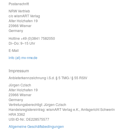
Postanschrift
NRW Vertrieb
c/o wismART Verlag
Alter Holzhafen 19
23966 Wismar
Germany
Hotline +49 (0)3841 7582050
Di–Do: 9–15 Uhr
E-Mail
info (at) mv-nrw.de
Impressum
Anbieterkennzeichnung i.S.d. § 5 TMG / § 55 RStV
Jürgen Czisch
Alter Holzhafen 19
23966 Wismar
Germany
Vertretungsberechtigt: Jürgen Czisch
Handelsregistereintrag: wismART Verlag e.K., Amtsgericht Schwerin
HRA 3362
USt-ID-Nr.: DE228575577
Allgemeine Geschäftsbedingungen