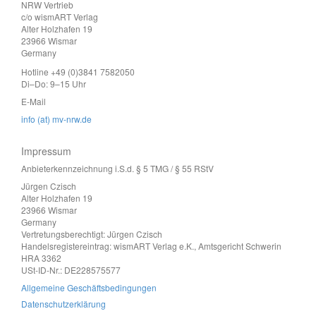
NRW Vertrieb
c/o wismART Verlag
Alter Holzhafen 19
23966 Wismar
Germany
Hotline +49 (0)3841 7582050
Di–Do: 9–15 Uhr
E-Mail
info (at) mv-nrw.de
Impressum
Anbieterkennzeichnung i.S.d. § 5 TMG / § 55 RStV
Jürgen Czisch
Alter Holzhafen 19
23966 Wismar
Germany
Vertretungsberechtigt: Jürgen Czisch
Handelsregistereintrag: wismART Verlag e.K., Amtsgericht Schwerin
HRA 3362
USt-ID-Nr.: DE228575577
Allgemeine Geschäftsbedingungen
Datenschutzerklärung